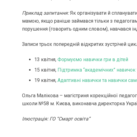
Приклад запитання:
Як організувати й сплануват
мамою, якщо раніше займався тільки з педагогами
порушення (говорить одним словом), навчався ін
Записи трьох попередній відкритих зустрічей цикл
13 квітня,
Формуємо навички гри в дітей
15 квітня,
Підтримка “академічних” навичок 
19 квітня,
Адаптивні навички та навички само
Ольга Малікова – магістриня корекційної педагог
школи №58 м. Києва, виконавча директорка Україн
Ілюстрація: ГО “Смарт освіта”