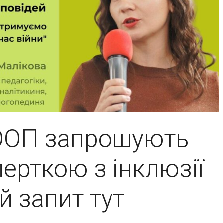
з ООП запрошують
перткою з інклюзії
й запит тут