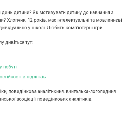
и день дитини? Як мотивувати дитину до навчання з
? Хлопчик, 12 років, має інтелектуальні та мовленнєві
дивідуально у школі. Любить комп’ютерні ігри.
у дивіться тут:
у побуті
стійності в підлітків
іки, поведінкова аналітикиня, вчителька-логопединя
ської асоціації поведінкових аналітиків.