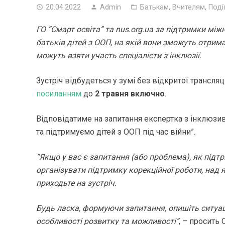
20.04.2022
Admin
Батькам
,
Вчителям
,
Поді
ГО “Смарт освіта” та nus.org.ua за підтримки мі
батьків дітей з ООП, на якій вони зможуть отрима
можуть взяти участь спеціалісти з інклюзії.
Зустріч відбудеться у зумі без відкритої трансляц
посиланням
до
2 травня включно
.
Відповідатиме на запитання експертка з інклюзи
та підтримуємо дітей з ООП під час війни”.
“Якщо у вас є запитання (або проблема), як підт
організувати підтримку корекційної роботи, на
приходьте на зустріч.
Будь ласка, формуючи запитання, опишіть ситуаці
особливості розвитку та можливості”
, – просить 