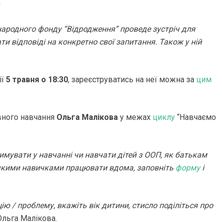
ї
жнародного фонду “Відродження” проведе зустріч для
ти відповіді на конкретно свої запитання. Також у ній
ії
5 травня о 18:30
, зареєструватись на неї можна за
цим
вного навчання
Ольга Малікова
у межах
циклу
“Навчаємо
римувати у навчанні чи навчати дітей з ООП, як батькам
д якими навичками працювати вдома, заповніть
форму
і
ю / проблему, вкажіть вік дитини, стисло поділіться про
Ольга Малікова.