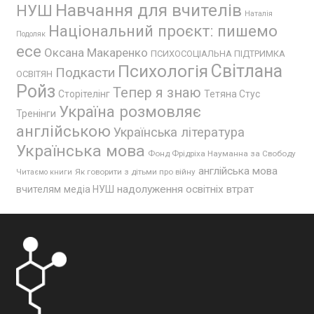
Навчання для вчителів
НУШ
Наталія
Національний проєкт: пишемо
Подоляк
есе
Оксана Макаренко
ПСИХОСОЦІАЛЬНА ПІДТРИМКА
Психологія
Світлана
Подкасти
ОСВІТЯН
Ройз
Тепер я знаю
Сторітелінг
Тетяна Стус
Україна розмовляє
Тренінги
англійською
Українська література
Українська мова
Фонд Фрідріха Науманна за Свободу
англійська мова
Як говорити з дітьми про війну
Читаємо книги
надолуження освітніх втрат
вчителям
медіа НУШ