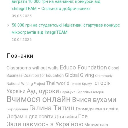
виграти 10 000 грн на навчання: конкурси від
«IntegriTEAM – Спільнота доброчесних»
09.05.2026
50 000 грн на студентські ініціативи: стартував конкурс
мікрогрантів від IntegriTEAM
20.04.2026
Позначки
Educo Foundation
Classrooms without walls
Global
Global Giving
Business Coalition for Education
Grammarly
Історія
Theirworld
National Writing Project
Історія Криму
Аудіоуроки
України
БараБука
Всесвітня історія
Вчимося онлайн
Вчися вухами
Галина Титиш
Громадянська освіта
Відродження
Есе
Дофамін для освіти
Діти війни
Залишаємось з Україною
Математика