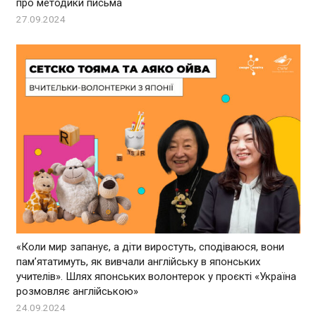
про методики письма
27.09.2024
«Коли мир запанує, а діти виростуть, сподіваюся, вони
пам’ятатимуть, як вивчали англійську в японських
учителів». Шлях японських волонтерок у проєкті «Україна
розмовляє англійською»
24.09.2024