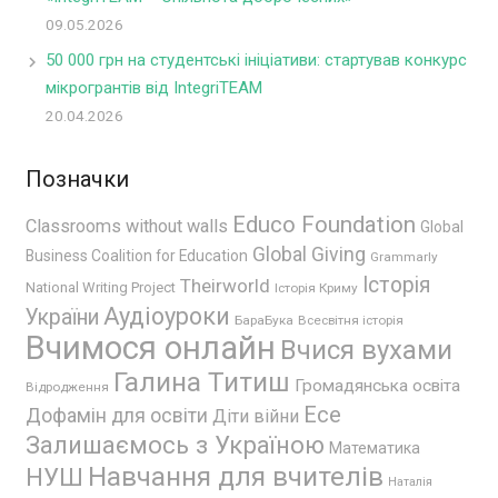
09.05.2026
50 000 грн на студентські ініціативи: стартував конкурс
мікрогрантів від IntegriTEAM
20.04.2026
Позначки
Educo Foundation
Classrooms without walls
Global
Global Giving
Business Coalition for Education
Grammarly
Історія
Theirworld
National Writing Project
Історія Криму
Аудіоуроки
України
БараБука
Всесвітня історія
Вчимося онлайн
Вчися вухами
Галина Титиш
Громадянська освіта
Відродження
Есе
Дофамін для освіти
Діти війни
Залишаємось з Україною
Математика
Навчання для вчителів
НУШ
Наталія