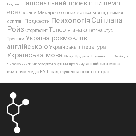
Національний проєкт: пишемо
Подоляк
есе
Оксана Макаренко
ПСИХОСОЦІАЛЬНА ПІДТРИМКА
Психологія
Світлана
Подкасти
ОСВІТЯН
Ройз
Тепер я знаю
Сторітелінг
Тетяна Стус
Україна розмовляє
Тренінги
англійською
Українська література
Українська мова
Фонд Фрідріха Науманна за Свободу
англійська мова
Як говорити з дітьми про війну
Читаємо книги
надолуження освітніх втрат
вчителям
медіа НУШ