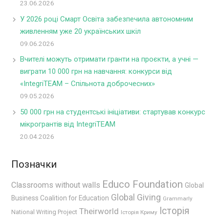
23.06.2026
У 2026 році Смарт Освіта забезпечила автономним
живленням уже 20 українських шкіл
09.06.2026
Вчителі можуть отримати гранти на проєкти, а учні —
виграти 10 000 грн на навчання: конкурси від
«IntegriTEAM – Спільнота доброчесних»
09.05.2026
50 000 грн на студентські ініціативи: стартував конкурс
мікрогрантів від IntegriTEAM
20.04.2026
Позначки
Educo Foundation
Classrooms without walls
Global
Global Giving
Business Coalition for Education
Grammarly
Історія
Theirworld
National Writing Project
Історія Криму