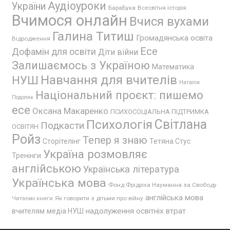
Аудіоуроки
України
БараБука
Всесвітня історія
Вчимося онлайн
Вчися вухами
Галина Титиш
Громадянська освіта
Відродження
Есе
Дофамін для освіти
Діти війни
Залишаємось з Україною
Математика
Навчання для вчителів
НУШ
Наталія
Національний проєкт: пишемо
Подоляк
есе
Оксана Макаренко
ПСИХОСОЦІАЛЬНА ПІДТРИМКА
Психологія
Світлана
Подкасти
ОСВІТЯН
Ройз
Тепер я знаю
Сторітелінг
Тетяна Стус
Україна розмовляє
Тренінги
англійською
Українська література
Українська мова
Фонд Фрідріха Науманна за Свободу
англійська мова
Як говорити з дітьми про війну
Читаємо книги
надолуження освітніх втрат
вчителям
медіа НУШ