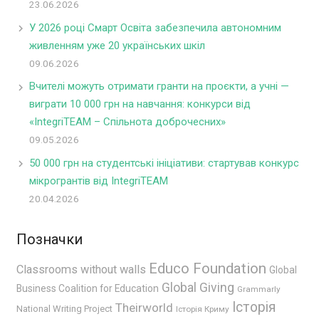
23.06.2026
У 2026 році Смарт Освіта забезпечила автономним
живленням уже 20 українських шкіл
09.06.2026
Вчителі можуть отримати гранти на проєкти, а учні —
виграти 10 000 грн на навчання: конкурси від
«IntegriTEAM – Спільнота доброчесних»
09.05.2026
50 000 грн на студентські ініціативи: стартував конкурс
мікрогрантів від IntegriTEAM
20.04.2026
Позначки
Educo Foundation
Classrooms without walls
Global
Global Giving
Business Coalition for Education
Grammarly
Історія
Theirworld
National Writing Project
Історія Криму