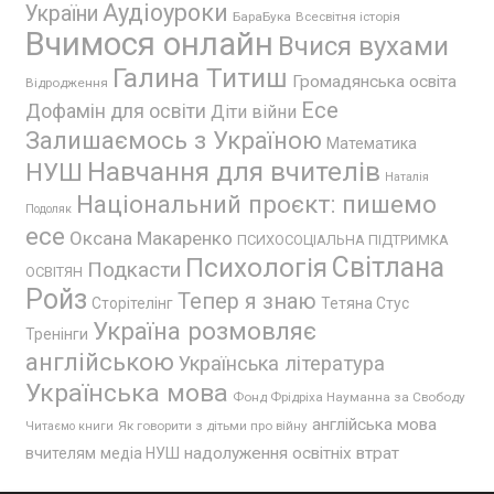
Аудіоуроки
України
БараБука
Всесвітня історія
Вчимося онлайн
Вчися вухами
Галина Титиш
Громадянська освіта
Відродження
Есе
Дофамін для освіти
Діти війни
Залишаємось з Україною
Математика
Навчання для вчителів
НУШ
Наталія
Національний проєкт: пишемо
Подоляк
есе
Оксана Макаренко
ПСИХОСОЦІАЛЬНА ПІДТРИМКА
Психологія
Світлана
Подкасти
ОСВІТЯН
Ройз
Тепер я знаю
Сторітелінг
Тетяна Стус
Україна розмовляє
Тренінги
англійською
Українська література
Українська мова
Фонд Фрідріха Науманна за Свободу
англійська мова
Як говорити з дітьми про війну
Читаємо книги
надолуження освітніх втрат
вчителям
медіа НУШ