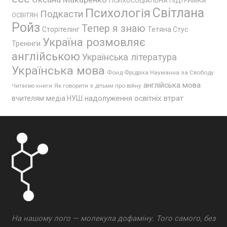
ПСИХОСОЦІАЛЬНА ПІДТРИМКА
Психологія
Світлана
Подкасти
ОСВІТЯН
Ройз
Тепер я знаю
Сторітелінг
Тетяна Стус
Україна розмовляє
Тренінги
англійською
Українська література
Українська мова
Фонд Фрідріха Науманна за Свободу
англійська мова
Як говорити з дітьми про війну
Читаємо книги
надолуження освітніх втрат
вчителям
медіа НУШ
На нашому лого — молекула дофаміну. Того самого, без