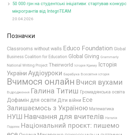
50 000 грн на студентські ініціативи: стартував конкурс
мікрогрантів від IntegriTEAM
20.04.2026
Позначки
Educo Foundation
Classrooms without walls
Global
Global Giving
Business Coalition for Education
Grammarly
Історія
Theirworld
National Writing Project
Історія Криму
Аудіоуроки
України
БараБука
Всесвітня історія
Вчимося онлайн
Вчися вухами
Галина Титиш
Громадянська освіта
Відродження
Есе
Дофамін для освіти
Діти війни
Залишаємось з Україною
Математика
Навчання для вчителів
НУШ
Наталія
Національний проєкт: пишемо
Подоляк
есе
Оксана Макаренко