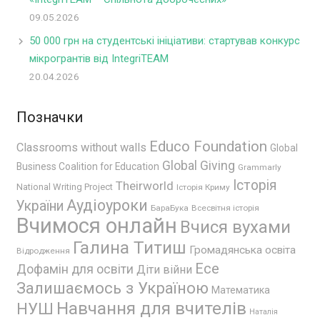
09.05.2026
50 000 грн на студентські ініціативи: стартував конкурс
мікрогрантів від IntegriTEAM
20.04.2026
Позначки
Educo Foundation
Classrooms without walls
Global
Global Giving
Business Coalition for Education
Grammarly
Історія
Theirworld
National Writing Project
Історія Криму
Аудіоуроки
України
БараБука
Всесвітня історія
Вчимося онлайн
Вчися вухами
Галина Титиш
Громадянська освіта
Відродження
Есе
Дофамін для освіти
Діти війни
Залишаємось з Україною
Математика
Навчання для вчителів
НУШ
Наталія