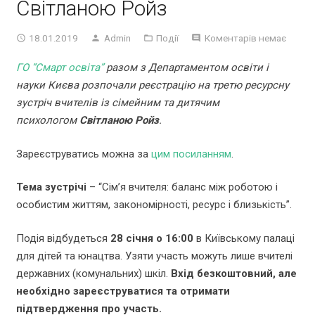
Світланою Ройз
18.01.2019
Admin
Події
Коментарів немає
ГО “Смарт освіта”
разом з Департаментом освіти і
науки Києва розпочали реєстрацію на третю ресурсну
зустріч вчителів із сімейним та дитячим
психологом
Світланою Ройз
.
Зареєструватись можна за
цим посиланням
.
Тема зустрічі
– “Сім’я вчителя: баланс між роботою і
особистим життям, закономірності, ресурс і близькість”.
Подія відбудеться
28 січня о 16:00
в Київському палаці
для дітей та юнацтва. Узяти участь можуть лише вчителі
державних (комунальних) шкіл.
Вхід безкоштовний, але
необхідно зареєструватися та отримати
підтвердження про участь.