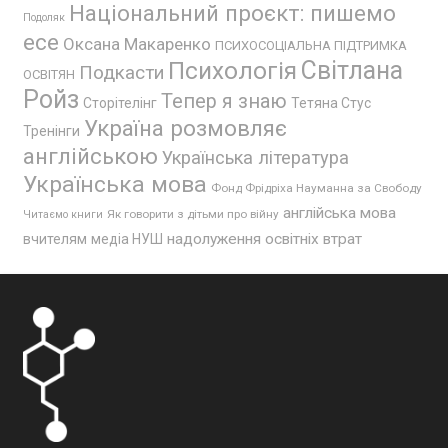
Національний проєкт: пишемо
Подоляк
есе
Оксана Макаренко
ПСИХОСОЦІАЛЬНА ПІДТРИМКА
Психологія
Світлана
Подкасти
ОСВІТЯН
Ройз
Тепер я знаю
Сторітелінг
Тетяна Стус
Україна розмовляє
Тренінги
англійською
Українська література
Українська мова
Фонд Фрідріха Науманна за Свободу
англійська мова
Як говорити з дітьми про війну
Читаємо книги
надолуження освітніх втрат
вчителям
медіа НУШ