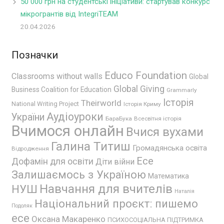
50 000 грн на студентські ініціативи: стартував конкурс
мікрогрантів від IntegriTEAM
20.04.2026
Позначки
Educo Foundation
Classrooms without walls
Global
Global Giving
Business Coalition for Education
Grammarly
Історія
Theirworld
National Writing Project
Історія Криму
Аудіоуроки
України
БараБука
Всесвітня історія
Вчимося онлайн
Вчися вухами
Галина Титиш
Громадянська освіта
Відродження
Есе
Дофамін для освіти
Діти війни
Залишаємось з Україною
Математика
Навчання для вчителів
НУШ
Наталія
Національний проєкт: пишемо
Подоляк
есе
Оксана Макаренко
ПСИХОСОЦІАЛЬНА ПІДТРИМКА