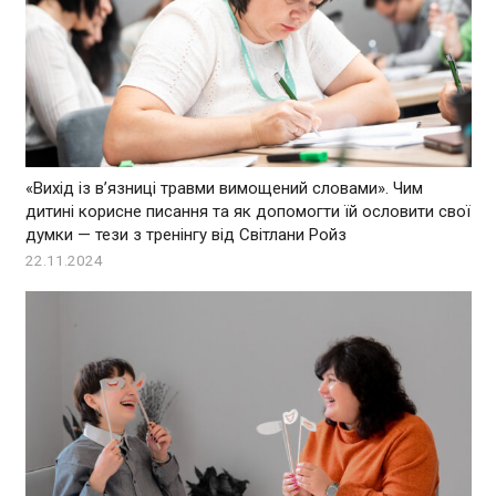
«Вихід із в’язниці травми вимощений словами». Чим
дитині корисне писання та як допомогти їй ословити свої
думки — тези з тренінгу від Світлани Ройз
22.11.2024