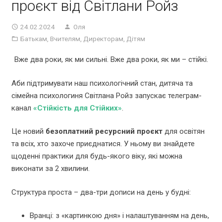
проєкт від Світлани Ройз
24.02.2024
Оля
Батькам
,
Вчителям
,
Директорам
,
Дітям
Вже два роки, як ми сильні. Вже два роки, як ми – стійкі.
Аби підтримувати наш психологічний стан, дитяча та
сімейна психологиня Світлана Ройз запускає телеграм-
канал
«Стійкість для Стійких»
.
Це новий
безоплатний ресурсний проєкт
для освітян
та всіх, хто захоче приєднатися. У ньому ви знайдете
щоденні практики для будь-якого віку, які можна
виконати за 2 хвилини.
Структура проста – два-три дописи на день у будні:
Вранці: з «картинкою дня» і налаштуванням на день,