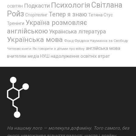
Психологія
Світлана
Подкасти
ОСВІТЯН
Ройз
Тепер я знаю
Сторітелінг
Тетяна Стус
Україна розмовляє
Тренінги
англійською
Українська література
Українська мова
Фонд Фрідріха Науманна за Свободу
англійська мова
Як говорити з дітьми про війну
Читаємо книги
надолуження освітніх втрат
вчителям
медіа НУШ
На нашому лого — молекула дофаміну. Того самого, без
якого неможливе відчуття радості, щастя і драйву.