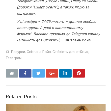
Telegram-канал. Дякую Галині, Олегу та Оксані
(дорогій “Смарт Освіті”), а також Ігорю за
підтримку.
У ці вихідні – 24-25 лютого – дописи зроблю
лише вдень. А далі в запланованому
форматі. Ласкаво просимо до Telegram-каналу
«Стійкість для Стійких»”,
–
Світлана Ройз
.
Ресурси
,
Світлана Ройз
,
Стійкість для стійких
,
Телеграм
Related Posts