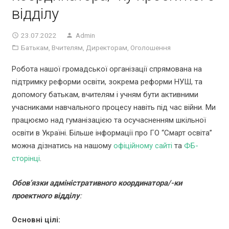
відділу
23.07.2022
Admin
Батькам
,
Вчителям
,
Директорам
,
Оголошення
Робота нашої громадської організації спрямована на
підтримку реформи освіти, зокрема реформи НУШ, та
допомогу батькам, вчителям і учням бути активними
учасниками навчального процесу навіть під час війни. Ми
працюємо над гуманізацією та осучасненням шкільної
освіти в Україні. Більше інформації про ГО “Смарт освіта”
можна дізнатись на нашому
офіційному сайті
та
ФБ-
сторінці
.
Обов’язки
адміністративного координатора/-ки
проектного відділу
:
Основні цілі: