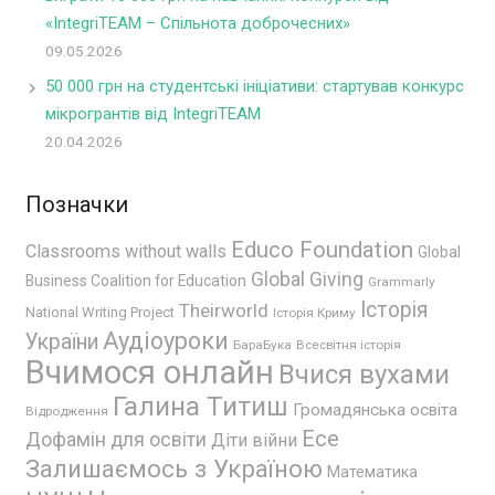
«IntegriTEAM – Спільнота доброчесних»
09.05.2026
50 000 грн на студентські ініціативи: стартував конкурс
мікрогрантів від IntegriTEAM
20.04.2026
Позначки
Educo Foundation
Classrooms without walls
Global
Global Giving
Business Coalition for Education
Grammarly
Історія
Theirworld
National Writing Project
Історія Криму
Аудіоуроки
України
БараБука
Всесвітня історія
Вчимося онлайн
Вчися вухами
Галина Титиш
Громадянська освіта
Відродження
Есе
Дофамін для освіти
Діти війни
Залишаємось з Україною
Математика