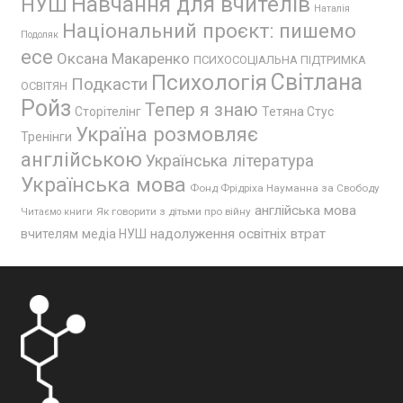
Навчання для вчителів
НУШ
Наталія
Національний проєкт: пишемо
Подоляк
есе
Оксана Макаренко
ПСИХОСОЦІАЛЬНА ПІДТРИМКА
Психологія
Світлана
Подкасти
ОСВІТЯН
Ройз
Тепер я знаю
Сторітелінг
Тетяна Стус
Україна розмовляє
Тренінги
англійською
Українська література
Українська мова
Фонд Фрідріха Науманна за Свободу
англійська мова
Як говорити з дітьми про війну
Читаємо книги
надолуження освітніх втрат
вчителям
медіа НУШ