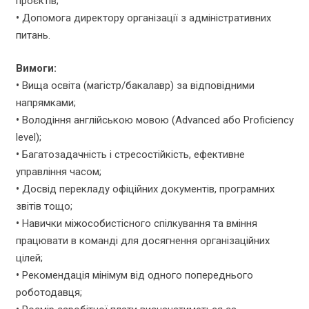
проєктів;
•
Допомога директору організації з адміністративних
питань.
Вимоги:
•
Вища освіта (магістр/бакалавр) за відповідними
напрямками;
•
Володіння англійською мовою (Advanced або Proficiency
level);
•
Багатозадачність і стресостійкість, ефективне
управління часом;
•
Досвід перекладу офіційних документів, програмних
звітів тощо;
•
Навички міжособистісного спілкування та вміння
працювати в команді для досягнення організаційних
цілей;
•
Рекомендація мінімум від одного попереднього
роботодавця;