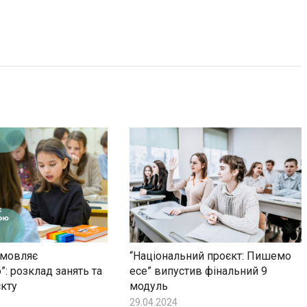
змовляє
“Національний проєкт: Пишемо
”: розклад занять та
есе” випустив фінальний 9
кту
модуль
29.04.2024