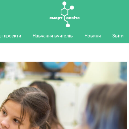
і проєкти
Навчання вчителів
Новини
Звіти