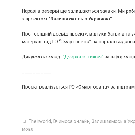
Наразі в резерві ще залишаються заявки. Ми роби
з проєктом
“Залишаємось з Україною”
.
Про торішній досвід проєкту, відгуки батьків та у
матеріалі від ГО “Смарт освіта” на порталі виданн
Дякуємо команді
“Дзеркало тижня”
за інформаці
___________
Проєкт реалізується ГО «Смарт освіта» за підтри
Theirworld
,
Вчимося онлайн
,
Залишаємось з Ук
мова