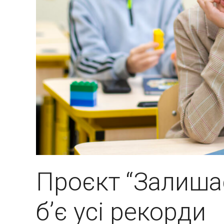
Проєкт “Залиша
бʼє усі рекорди