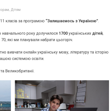
торам
,
Дітям
5-11 класів за програмою
“Залишаємось з Україною”
.
о навчального року долучилося
1700
українських
дітей
,
ь 70, які ми планували набрати цьогоріч.
о вивчати онлайн українську мову, літературу та історію
 нашою системою освіти.
та Великобританії.