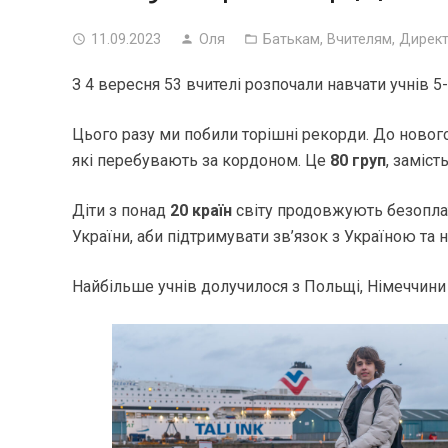
11.09.2023
Оля
Батькам
,
Вчителям
,
Дирек
З 4 вересня 53 вчителі розпочали навчати учнів 
Цього разу ми побили торішні рекорди. До новог
які перебувають за кордоном. Це
80 груп
, заміст
Діти з понад
20 країн
світу продовжують безоплатн
України, аби підтримувати зв’язок з Україною та
Найбільше учнів долучилося з Польщі, Німеччини 