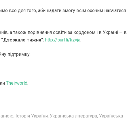
мо все для того, аби надати змогу всім охочим навчатися
чнів, а також порівняння освіти за кордоном і в Україні — в
я
“Дзеркало тижня”
:
http://surl.li/kzvja
.
йну підтримку.
мки
Theirworld
.
раїною
,
Історія України
,
Українська література
,
Українська