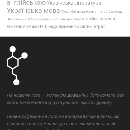
англійською
Українська література
Українська мова
Фонд Фрідріха Науманна за Свободу
англійська мова
Як говорити з дітьми про війну
Читаємо книги
надолуження освітніх втрат
вчителям
медіа НУШ
На нашому лого — молекула дофаміну. Того самого, без
якого неможливе відчуття радості, щастя і драйву.
Поява дофаміну на лого не випадкова: ми віримо, що
пізнання і освіта — ключ до щастя мільйонів людей.