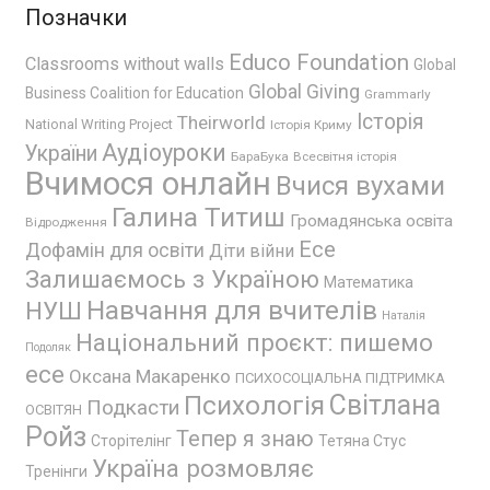
Позначки
Educo Foundation
Classrooms without walls
Global
Global Giving
Business Coalition for Education
Grammarly
Історія
Theirworld
National Writing Project
Історія Криму
Аудіоуроки
України
БараБука
Всесвітня історія
Вчимося онлайн
Вчися вухами
Галина Титиш
Громадянська освіта
Відродження
Есе
Дофамін для освіти
Діти війни
Залишаємось з Україною
Математика
Навчання для вчителів
НУШ
Наталія
Національний проєкт: пишемо
Подоляк
есе
Оксана Макаренко
ПСИХОСОЦІАЛЬНА ПІДТРИМКА
Психологія
Світлана
Подкасти
ОСВІТЯН
Ройз
Тепер я знаю
Сторітелінг
Тетяна Стус
Україна розмовляє
Тренінги