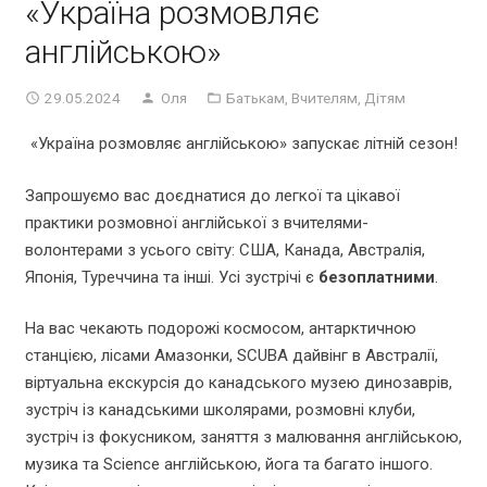
«Україна розмовляє
англійською»
29.05.2024
Оля
Батькам
,
Вчителям
,
Дітям
«Україна розмовляє англійською» запускає літній сезон!
Запрошуємо вас доєднатися до легкої та цікавої
практики розмовної англійської з вчителями-
волонтерами з усього світу: США, Канада, Австралія,
Японія, Туреччина та інші. Усі зустрічі є
безоплатними
.
На вас чекають подорожі космосом, антарктичною
станцією, лісами Амазонки, SCUBA дайвінг в Австралії,
віртуальна екскурсія до канадського музею динозаврів,
зустріч із канадськими школярами, розмовні клуби,
зустріч із фокусником, заняття з малювання англійською,
музика та Science англійською, йога та багато іншого.