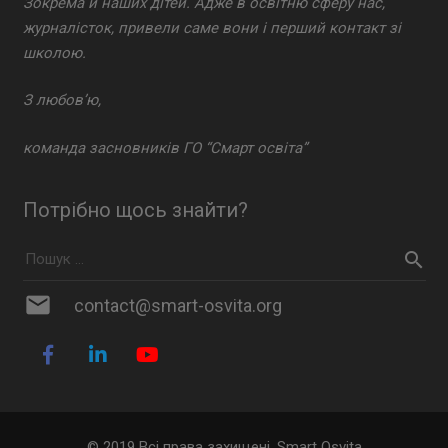
Зокрема й наших дітей. Адже в освітню сферу нас,
журналісток, привели саме вони і перший контакт зі
школою.
З любов’ю,
команда засновників ГО “Смарт освіта”
Потрібно щось знайти?
mail
contact@smart-osvita.org
© 2019 Всі права захищені. Smart Osvita