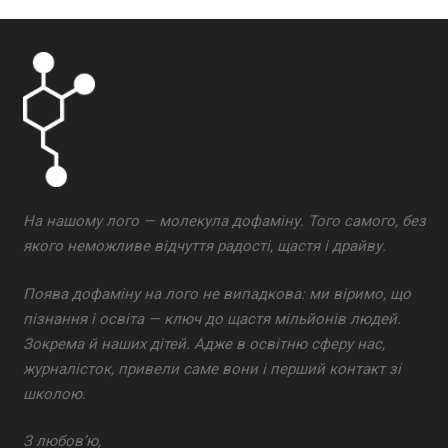
На нашому лого — молекула дофаміну. Того самого, без
якого неможливе відчуття радості, щастя і драйву.
Поява дофаміну на лого не випадкова: ми віримо, що
пізнання і освіта — ключ до щастя мільйонів людей.
Зокрема й наших дітей. Адже в освітню сферу нас,
журналісток, привели саме вони і перший контакт зі
школою.
З любов’ю,