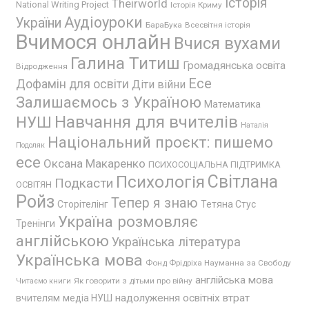
Історія
Theirworld
National Writing Project
Історія Криму
Аудіоуроки
України
БараБука
Всесвітня історія
Вчимося онлайн
Вчися вухами
Галина Титиш
Громадянська освіта
Відродження
Есе
Дофамін для освіти
Діти війни
Залишаємось з Україною
Математика
Навчання для вчителів
НУШ
Наталія
Національний проєкт: пишемо
Подоляк
есе
Оксана Макаренко
ПСИХОСОЦІАЛЬНА ПІДТРИМКА
Психологія
Світлана
Подкасти
ОСВІТЯН
Ройз
Тепер я знаю
Сторітелінг
Тетяна Стус
Україна розмовляє
Тренінги
англійською
Українська література
Українська мова
Фонд Фрідріха Науманна за Свободу
англійська мова
Як говорити з дітьми про війну
Читаємо книги
надолуження освітніх втрат
вчителям
медіа НУШ