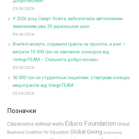
доброчесних»
23.06.2026
У 2026 році Смарт Освіта забезпечила автономним
живленням уже 20 українських шкіл
09.06.2026
Вчителі можуть отримати гранти на проєкти, а учні —
виграти 10 000 грн на навчання: конкурси від
«IntegriTEAM – Спільнота доброчесних»
09.05.2026
50 000 грн на студентські ініціативи: стартував конкурс
мікрогрантів від IntegriTEAM
20.04.2026
Позначки
Educo Foundation
Classrooms without walls
Global
Global Giving
Business Coalition for Education
Grammarly