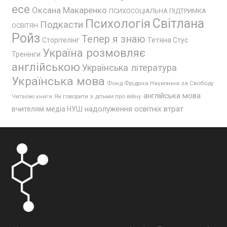
есе
Оксана Макаренко
ПСИХОСОЦІАЛЬНА ПІДТРИМКА
Психологія
Світлана
Подкасти
ОСВІТЯН
Ройз
Тепер я знаю
Сторітелінг
Тетяна Стус
Україна розмовляє
Тренінги
англійською
Українська література
Українська мова
Фонд Фрідріха Науманна за Свободу
англійська мова
Як говорити з дітьми про війну
Читаємо книги
надолуження освітніх втрат
вчителям
медіа НУШ