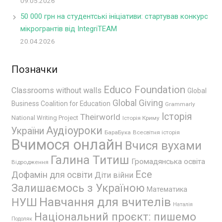
09.05.2026
50 000 грн на студентські ініціативи: стартував конкурс
мікрогрантів від IntegriTEAM
20.04.2026
Позначки
Educo Foundation
Classrooms without walls
Global
Global Giving
Business Coalition for Education
Grammarly
Історія
Theirworld
National Writing Project
Історія Криму
Аудіоуроки
України
БараБука
Всесвітня історія
Вчимося онлайн
Вчися вухами
Галина Титиш
Громадянська освіта
Відродження
Есе
Дофамін для освіти
Діти війни
Залишаємось з Україною
Математика
Навчання для вчителів
НУШ
Наталія
Національний проєкт: пишемо
Подоляк