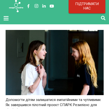
ПІДТРИМАТИ
НАС
Допомогти дітям залишатися емпатійними та чутливими.
Як завершився пілотний проєкт СПАРК Резилієнс для