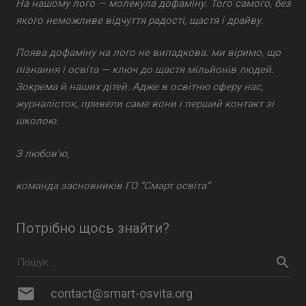
На нашому лого — молекула дофаміну. Того самого, без
якого неможливе відчуття радості, щастя і драйву.
Поява дофаміну на лого не випадкова: ми віримо, що
пізнання і освіта — ключ до щастя мільйонів людей.
Зокрема й наших дітей. Адже в освітню сферу нас,
журналісток, привели саме вони і перший контакт зі
школою.
З любов’ю,
команда засновників ГО “Смарт освіта”
Потрібно щось знайти?
mail
contact@smart-osvita.org