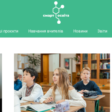
і проєкти
Навчання вчителів
Новини
Звіти