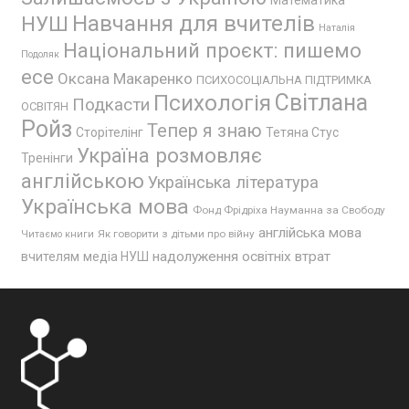
Навчання для вчителів
НУШ
Наталія
Національний проєкт: пишемо
Подоляк
есе
Оксана Макаренко
ПСИХОСОЦІАЛЬНА ПІДТРИМКА
Психологія
Світлана
Подкасти
ОСВІТЯН
Ройз
Тепер я знаю
Сторітелінг
Тетяна Стус
Україна розмовляє
Тренінги
англійською
Українська література
Українська мова
Фонд Фрідріха Науманна за Свободу
англійська мова
Як говорити з дітьми про війну
Читаємо книги
надолуження освітніх втрат
вчителям
медіа НУШ