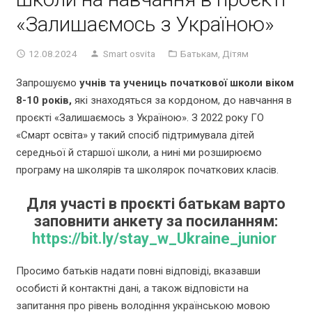
«Залишаємось з Україною»
12.08.2024
Smart osvita
Батькам
,
Дітям
Запрошуємо
учнів та учениць початкової школи віком
8-10 років,
які знаходяться за кордоном, до навчання в
проєкті «Залишаємось з Україною». З 2022 року ГО
«Смарт освіта» у такий спосіб підтримувала дітей
середньої й старшої школи, а нині ми розширюємо
програму на школярів та школярок початкових класів.
Для участі в проєкті батькам варто
заповнити анкету за посиланням:
https://bit.ly/stay_w_Ukraine_junior
Просимо батьків надати повні відповіді, вказавши
особисті й контактні дані, а також відповісти на
запитання про рівень володіння українською мовою