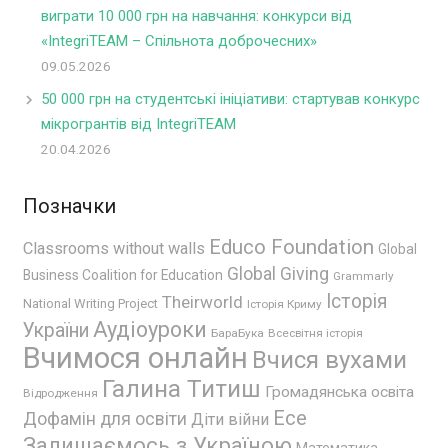
виграти 10 000 грн на навчання: конкурси від
«IntegriTEAM – Спільнота доброчесних»
09.05.2026
50 000 грн на студентські ініціативи: стартував конкурс
мікрогрантів від IntegriTEAM
20.04.2026
Позначки
Educo Foundation
Classrooms without walls
Global
Global Giving
Business Coalition for Education
Grammarly
Історія
Theirworld
National Writing Project
Історія Криму
Аудіоуроки
України
БараБука
Всесвітня історія
Вчимося онлайн
Вчися вухами
Галина Титиш
Громадянська освіта
Відродження
Есе
Дофамін для освіти
Діти війни
Залишаємось з Україною
Математика