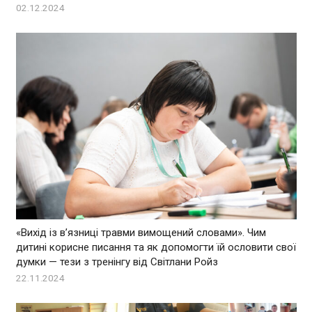
02.12.2024
«Вихід із в’язниці травми вимощений словами». Чим
дитині корисне писання та як допомогти їй ословити свої
думки — тези з тренінгу від Світлани Ройз
22.11.2024