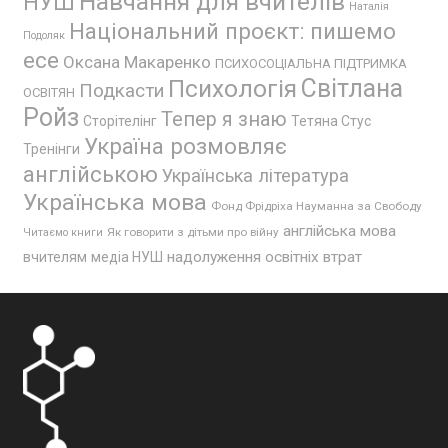
Навчання для вчителів
НУШ
Наталія
Національний проєкт: пишемо
Подоляк
есе
Оксана Макаренко
ПСИХОСОЦІАЛЬНА ПІДТРИМКА
Психологія
Світлана
Подкасти
ОСВІТЯН
Ройз
Тепер я знаю
Сторітелінг
Тетяна Стус
Україна розмовляє
Тренінги
англійською
Українська література
Українська мова
Фонд Фрідріха Науманна за Свободу
англійська мова
Як говорити з дітьми про війну
Читаємо книги
надолуження освітніх втрат
вчителям
медіа НУШ