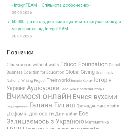
«IntegriTEAM – Спільнота доброчесних»
09.05.2026
50 000 грн на студентські ініціативи: стартував конкурс
мікрогрантів від IntegriTEAM
20.04.2026
Позначки
Educo Foundation
Classrooms without walls
Global
Global Giving
Business Coalition for Education
Grammarly
Історія
Theirworld
National Writing Project
Історія Криму
Аудіоуроки
України
БараБука
Всесвітня історія
Вчимося онлайн
Вчися вухами
Галина Титиш
Громадянська освіта
Відродження
Есе
Дофамін для освіти
Діти війни
Залишаємось з Україною
Математика